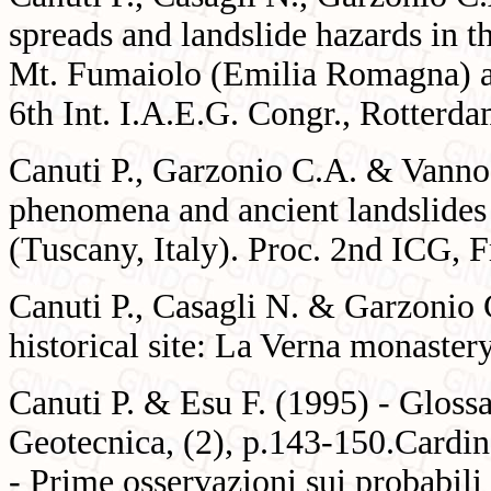
spreads and landslide hazards in 
Mt. Fumaiolo (Emilia Romagna) an
6th Int. I.A.E.G. Congr., Rotterd
Canuti P., Garzonio C.A. & Vannoc
phenomena and ancient landslides 
(Tuscany, Italy). Proc. 2nd ICG, F
Canuti P., Casagli N. & Garzonio C
historical site: La Verna monastery
Canuti P. & Esu F. (1995) - Glossar
Geotecnica, (2), p.143-150.Cardin
- Prime osservazioni sui probabili