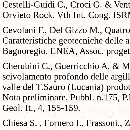
Cestelli-Guidi C., Croci G. & Ventu
Orvieto Rock. Vth Int. Cong. IS
Cevolani F., Del Gizzo M., Quatroc
Caratteristiche geotecniche delle ar
Bagnoregio. ENEA, Assoc. progett
Cherubini C., Guerricchio A. & M
scivolamento profondo delle argill
valle del T.Sauro (Lucania) prodo
Nota preliminare. Pubbl. n.175, P
Geol. It., 4, 155-159.
Chiesa S. , Fornero I., Frassoni.,