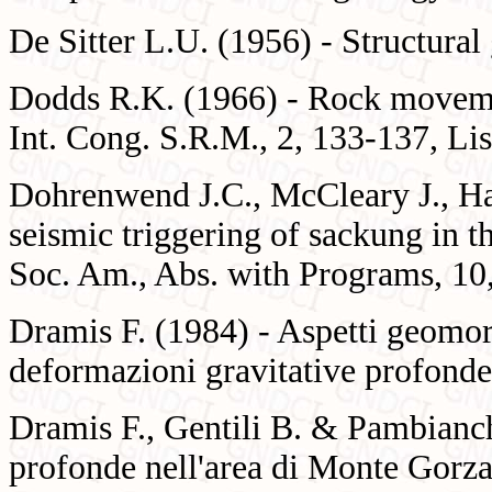
De Sitter L.U. (1956) - Structura
Dodds R.K. (1966) - Rock movement
Int. Cong. S.R.M., 2, 133-137, Li
Dohrenwend J.C., McCleary J., Ha
seismic triggering of sackung in 
Soc. Am., Abs. with Programs, 10
Dramis F. (1984) - Aspetti geomorf
deformazioni gravitative profonde.
Dramis F., Gentili B. & Pambianch
profonde nell'area di Monte Gorz