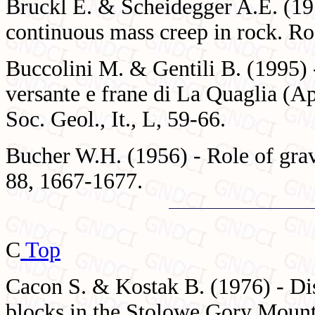
Bruckl E. & Scheidegger A.E. (197
continuous mass creep in rock. Ro
Buccolini M. & Gentili B. (1995) 
versante e frane di La Quaglia (
Soc. Geol., It., L, 59-66.
Bucher W.H. (1956) - Role of grav
88, 1667-1677.
C
Top
Cacon S. & Kostak B. (1976) - Dis
blocks in the Stolowe Gory Mounta