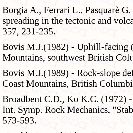
Borgia A., Ferrari L., Pasquarè G.
spreading in the tectonic and volc
357, 231-235.
Bovis M.J.(1982) - Uphill-facing (
Mountains, southwest British Col
Bovis M.J.(1989) - Rock-slope def
Coast Mountains, British Columbia
Broadbent C.D., Ko K.C. (1972) - 
Int. Symp. Rock Mechanics, "Stab
573-593.