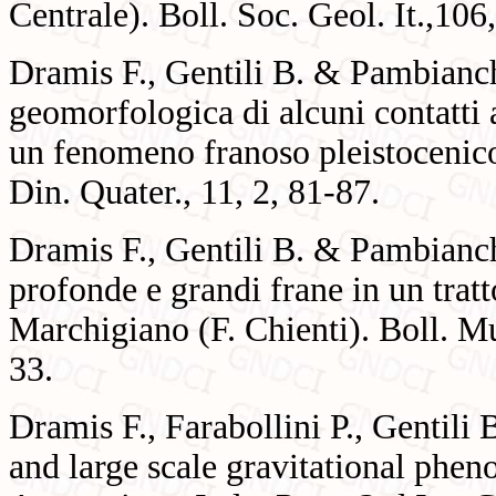
Centrale). Boll. Soc. Geol. It.,106
Dramis F., Gentili B. & Pambianch
geomorfologica di alcuni contatti
un fenomeno franoso pleistocenico
Din. Quater., 11, 2, 81-87.
Dramis F., Gentili B. & Pambianch
profonde e grandi frane in un tratt
Marchigiano (F. Chienti). Boll. Mu
33.
Dramis F., Farabollini P., Gentil
and large scale gravitational ph