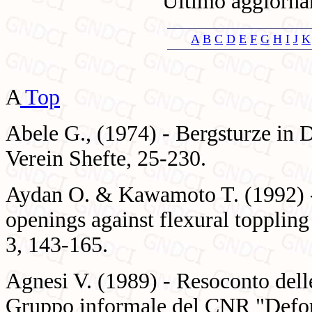
Ultimo aggiorna
A
B
C
D
E
F
G
H
I
J
K
A
Top
Abele G., (1974) - Bergsturze in 
Verein Shefte, 25-230.
Aydan O. & Kawamoto T. (1992) - 
openings against flexural toppling
3, 143-165.
Agnesi V. (1989) - Resoconto delle
Gruppo informale del CNR "Defor