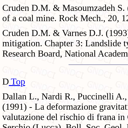
Cruden D.M. & Masoumzadeh S. (19
of a coal mine. Rock Mech., 20, 1
Cruden D.M. & Varnes D.J. (1993) 
mitigation. Chapter 3: Landslide t
Research Board, National Academy
D
Top
Dallan L., Nardi R., Puccinelli A
(1991) - La deformazione gravitat
valutazione del rischio di frana i
Serchio (Lucca). Boll. Soc. Geol. 