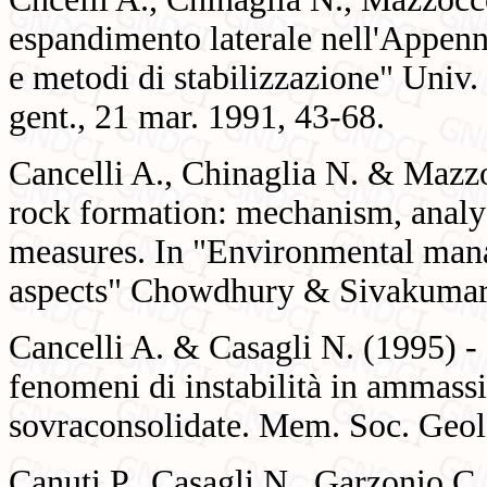
espandimento laterale nell'Appenn
e metodi di stabilizzazione" Univ.
gent., 21 mar. 1991, 43-68.
Cancelli A., Chinaglia N. & Mazzo
rock formation: mechanism, analys
measures. In "Environmental man
aspects" Chowdhury & Sivakumar 
Cancelli A. & Casagli N. (1995) -
fenomeni di instabilità in ammassi 
sovraconsolidate. Mem. Soc. Geol.,
Canuti P., Casagli N., Garzonio C